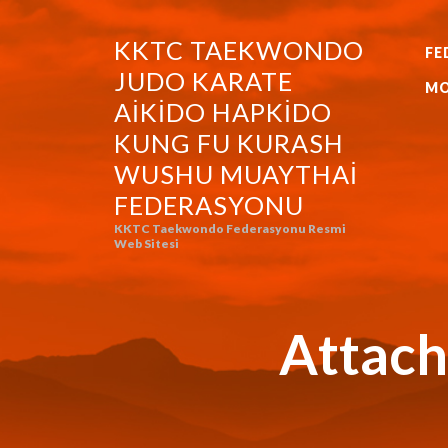
KKTC TAEKWONDO
FE
KKTC TAEKWONDO JUDO KA
JUDO KARATE
MO
AIKIDO HAPKIDO
KUNG FU KURASH
WUSHU MUAYTHAI
FEDERASYONU
KKTC Taekwondo Federasyonu Resmi
Web Sitesi
Attach