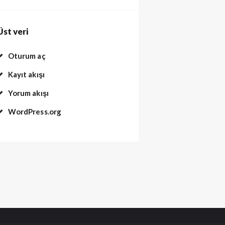
Üst veri
Oturum aç
Kayıt akışı
Yorum akışı
WordPress.org