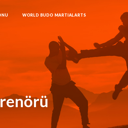
ONU
WORLD BUDO MARTIALARTS
U KURASH WUSHU MUAYTHAI
trenörü