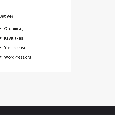
Üst veri
Oturum aç
Kayıt akışı
Yorum akışı
WordPress.org