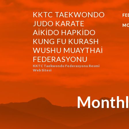
KKTC TAEKWONDO
FE
KKTC TAEKWONDO JUDO KA
JUDO KARATE
MO
AIKIDO HAPKIDO
KUNG FU KURASH
WUSHU MUAYTHAI
FEDERASYONU
KKTC Taekwondo Federasyonu Resmi
Web Sitesi
Monthl