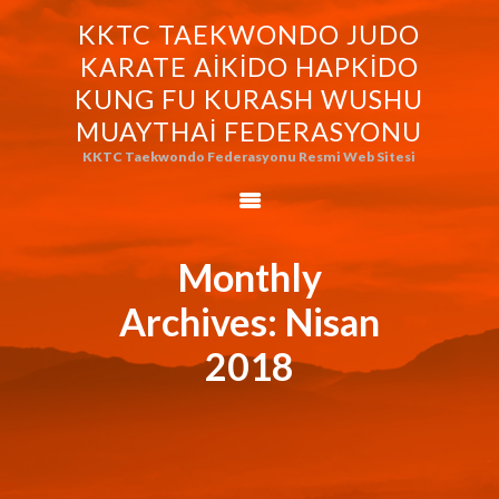
KKTC TAEKWONDO JUDO
KKTC TAEKWONDO JUDO KARATE
KARATE AIKIDO HAPKIDO
AIKIDO HAPKIDO KUNG FU KURASH
KUNG FU KURASH WUSHU
WUSHU MUAYTHAI FEDERASYONU
MUAYTHAI FEDERASYONU
KKTC Taekwondo Federasyonu Resmi Web Sitesi
KKTC Taekwondo Federasyonu Resmi Web Sitesi
FEDERASYONUMUZ
AVRASYA
TAEKWONDO
Monthly
FEDERASYONU
Archives: Nisan
WORLD BUDO
MARTIALARTS
2018
MOK-EZG-2000/2013
PHOTO GALLERY