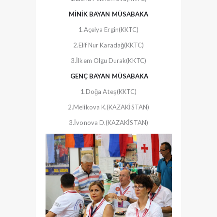
MİNİK BAYAN MÜSABAKA
1.Açelya Ergin(KKTC)
2.Elif Nur Karadağ(KKTC)
3.İlkem Olgu Durak(KKTC)
GENÇ BAYAN MÜSABAKA
1.Doğa Ateş(KKTC)
2.Melikova K.(KAZAKİSTAN)
3.İvonova D.(KAZAKİSTAN)