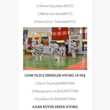
1.Ahmet Dişçeken (KKTC)
2.Nikita Gordaev(KKTC)
3.Yunus Emre Tokmak(KKTC)
I.DAN YILDIZ ERKEKLER HYONG 14 YAŞ
1.Kyrly Drachuk(UKRAYNA)
2.Muzapparov A.(KAZAKİSTAN)
3.Sarikbay M.(KAZAKİSTAN)
4.DAN BÜYÜK ERKEK HYONG