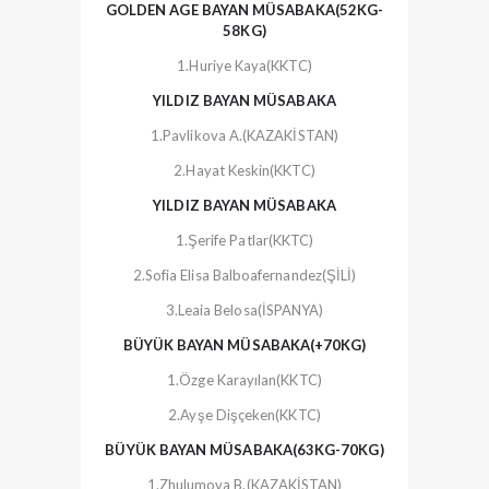
GOLDEN AGE BAYAN MÜSABAKA(52KG-
58KG)
1.Huriye Kaya(KKTC)
YILDIZ BAYAN MÜSABAKA
1.Pavlikova A.(KAZAKİSTAN)
2.Hayat Keskin(KKTC)
YILDIZ BAYAN MÜSABAKA
1.Şerife Patlar(KKTC)
2.Sofia Elisa Balboafernandez(ŞİLİ)
3.Leaia Belosa(İSPANYA)
BÜYÜK BAYAN MÜSABAKA(+70KG)
1.Özge Karayılan(KKTC)
2.Ayşe Dişçeken(KKTC)
BÜYÜK BAYAN MÜSABAKA(63KG-70KG)
1.Zhulumova B.(KAZAKİSTAN)