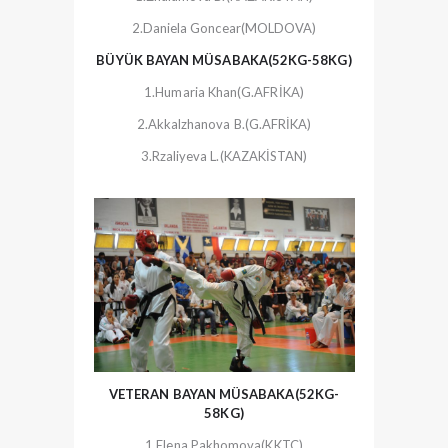
2.Daniela Goncear(MOLDOVA)
BÜYÜK BAYAN MÜSABAKA(52KG-58KG)
1.Humaria Khan(G.AFRİKA)
2.Akkalzhanova B.(G.AFRİKA)
3.Rzaliyeva L.(KAZAKİSTAN)
VETERAN BAYAN MÜSABAKA(52KG-
58KG)
1.Elena Pakhomova(KKTC)