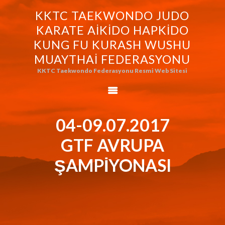
KKTC TAEKWONDO JUDO
KKTC TAEKWONDO JUDO KARATE
KARATE AIKIDO HAPKIDO
AIKIDO HAPKIDO KUNG FU KURASH
KUNG FU KURASH WUSHU
WUSHU MUAYTHAI FEDERASYONU
MUAYTHAI FEDERASYONU
KKTC Taekwondo Federasyonu Resmi Web Sitesi
KKTC Taekwondo Federasyonu Resmi Web Sitesi
FEDERASYONUMUZ
AVRASYA
TAEKWONDO
04-09.07.2017
FEDERASYONU
GTF AVRUPA
WORLD BUDO
MARTIALARTS
ŞAMPİYONASI
MOK-EZG-2000/2013
PHOTO GALLERY