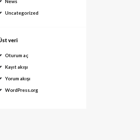
News
Uncategorized
Üst veri
Oturum aç
Kayıt akışı
Yorum akışı
WordPress.org