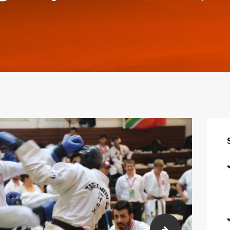
arısmaları (336)
2017.07.06 gtf s