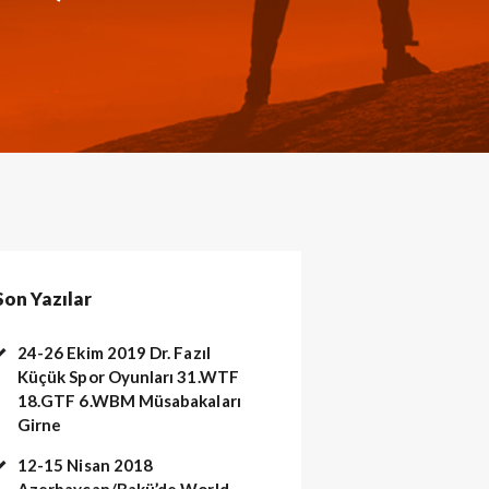
Son Yazılar
24-26 Ekim 2019 Dr. Fazıl
Küçük Spor Oyunları 31.WTF
18.GTF 6.WBM Müsabakaları
Girne
12-15 Nisan 2018
iyah kusak 1. gun yarısmaları (489)
Azerbaycan/Bakü’de World