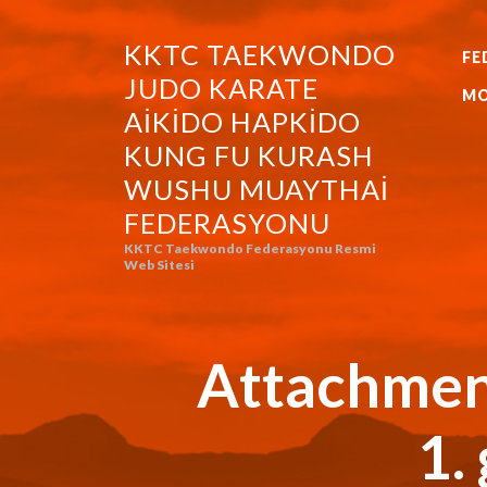
KKTC TAEKWONDO
FE
KKTC TAEKWONDO JUDO KA
JUDO KARATE
MO
AIKIDO HAPKIDO
KUNG FU KURASH
WUSHU MUAYTHAI
FEDERASYONU
KKTC Taekwondo Federasyonu Resmi
Web Sitesi
Attachment
1.