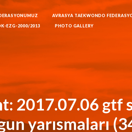
WORLD BUDO MARTIALARTS
MOK-EZG-2000/2013
DERASYONUMUZ
AVRASYA TAEKWONDO FEDERASY
PHOTO GALLERY
RATE AIKIDO HAPKIDO KUNG F
K-EZG-2000/2013
PHOTO GALLERY
FEDERASYONU
KKTC Taekwondo Federasyonu Resmi Web Sitesi
: 2017.07.06 gtf 
 gun yarısmaları (3