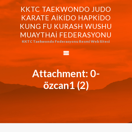
KKTC TAEKWONDO JUDO
KKTC TAEKWONDO JUDO KARATE
KARATE AIKIDO HAPKIDO
AIKIDO HAPKIDO KUNG FU KURASH
KUNG FU KURASH WUSHU
WUSHU MUAYTHAI FEDERASYONU
MUAYTHAI FEDERASYONU
KKTC Taekwondo Federasyonu Resmi Web Sitesi
KKTC Taekwondo Federasyonu Resmi Web Sitesi
FEDERASYONUMUZ
AVRASYA
TAEKWONDO
Attachment: 0-
FEDERASYONU
özcan1 (2)
WORLD BUDO
MARTIALARTS
MOK-EZG-2000/2013
PHOTO GALLERY