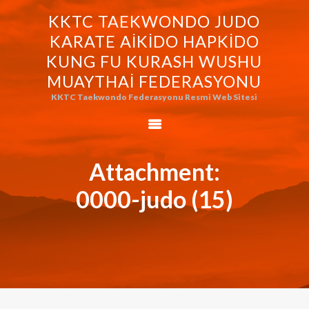
KKTC TAEKWONDO JUDO
KKTC TAEKWONDO JUDO KARATE
KARATE AIKIDO HAPKIDO
AIKIDO HAPKIDO KUNG FU KURASH
KUNG FU KURASH WUSHU
WUSHU MUAYTHAI FEDERASYONU
MUAYTHAI FEDERASYONU
KKTC Taekwondo Federasyonu Resmi Web Sitesi
KKTC Taekwondo Federasyonu Resmi Web Sitesi
FEDERASYONUMUZ
AVRASYA
TAEKWONDO
Attachment:
FEDERASYONU
0000-judo (15)
WORLD BUDO
MARTIALARTS
MOK-EZG-2000/2013
PHOTO GALLERY