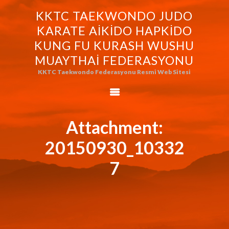
KKTC TAEKWONDO JUDO
KKTC TAEKWONDO JUDO KARATE
KARATE AIKIDO HAPKIDO
AIKIDO HAPKIDO KUNG FU KURASH
KUNG FU KURASH WUSHU
WUSHU MUAYTHAI FEDERASYONU
MUAYTHAI FEDERASYONU
KKTC Taekwondo Federasyonu Resmi Web Sitesi
KKTC Taekwondo Federasyonu Resmi Web Sitesi
FEDERASYONUMUZ
AVRASYA
TAEKWONDO
Attachment:
FEDERASYONU
20150930_10332
WORLD BUDO
MARTIALARTS
7
MOK-EZG-2000/2013
PHOTO GALLERY