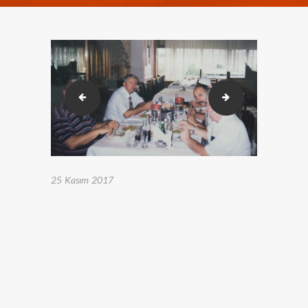
20150930_103323
20150930_1033
25 Kasım 2017