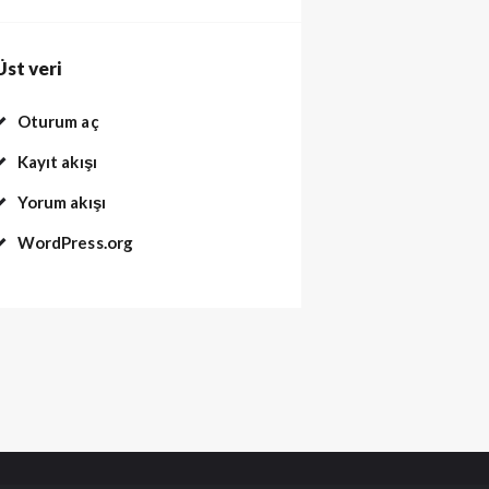
Üst veri
Oturum aç
Kayıt akışı
Yorum akışı
WordPress.org