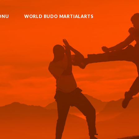
ONU
WORLD BUDO MARTIALARTS
U KURASH WUSHU MUAYTHAI