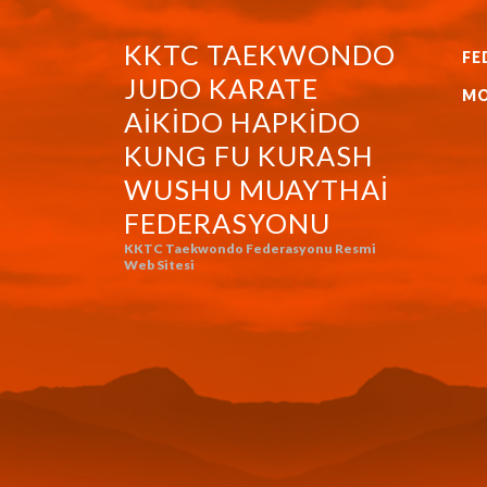
KKTC TAEKWONDO
FE
KKTC TAEKWONDO JUDO KA
JUDO KARATE
MO
AIKIDO HAPKIDO
KUNG FU KURASH
WUSHU MUAYTHAI
FEDERASYONU
KKTC Taekwondo Federasyonu Resmi
Web Sitesi