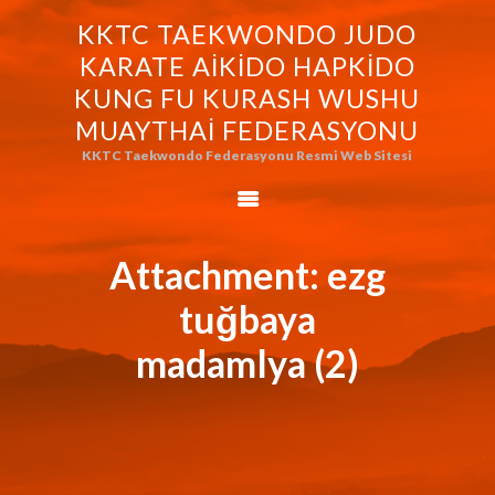
KKTC TAEKWONDO JUDO
KKTC TAEKWONDO JUDO KARATE
KARATE AIKIDO HAPKIDO
AIKIDO HAPKIDO KUNG FU KURASH
KUNG FU KURASH WUSHU
WUSHU MUAYTHAI FEDERASYONU
MUAYTHAI FEDERASYONU
KKTC Taekwondo Federasyonu Resmi Web Sitesi
KKTC Taekwondo Federasyonu Resmi Web Sitesi
FEDERASYONUMUZ
AVRASYA
TAEKWONDO
Attachment: ezg
FEDERASYONU
tuğbaya
WORLD BUDO
MARTIALARTS
madamlya (2)
MOK-EZG-2000/2013
PHOTO GALLERY