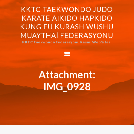
KKTC TAEKWONDO JUDO
KKTC TAEKWONDO JUDO KARATE
KARATE AIKIDO HAPKIDO
AIKIDO HAPKIDO KUNG FU KURASH
KUNG FU KURASH WUSHU
WUSHU MUAYTHAI FEDERASYONU
MUAYTHAI FEDERASYONU
KKTC Taekwondo Federasyonu Resmi Web Sitesi
KKTC Taekwondo Federasyonu Resmi Web Sitesi
FEDERASYONUMUZ
AVRASYA
TAEKWONDO
Attachment:
FEDERASYONU
IMG_0928
WORLD BUDO
MARTIALARTS
MOK-EZG-2000/2013
PHOTO GALLERY