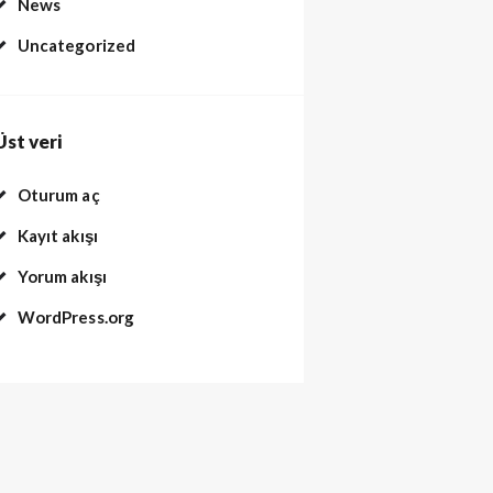
News
Uncategorized
Üst veri
Oturum aç
Kayıt akışı
Yorum akışı
WordPress.org