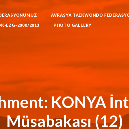
WORLD BUDO MARTIALARTS
MOK-EZG-2000/2013
DERASYONUMUZ
AVRASYA TAEKWONDO FEDERASY
PHOTO GALLERY
RATE AIKIDO HAPKIDO KUNG F
K-EZG-2000/2013
PHOTO GALLERY
FEDERASYONU
KKTC Taekwondo Federasyonu Resmi Web Sitesi
hment: KONYA İnt
Müsabakası (12)