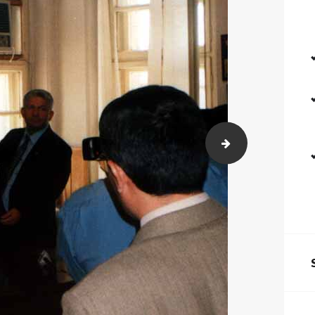
KONYA İnt Judoı