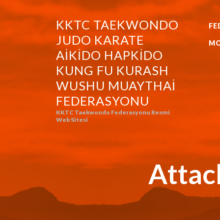
KKTC TAEKWONDO
FE
KKTC TAEKWONDO JUDO KA
JUDO KARATE
MO
AIKIDO HAPKIDO
KUNG FU KURASH
WUSHU MUAYTHAI
FEDERASYONU
KKTC Taekwondo Federasyonu Resmi
Web Sitesi
Attac