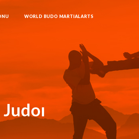
ONU
WORLD BUDO MARTIALARTS
U KURASH WUSHU MUAYTHAI
 Judoı