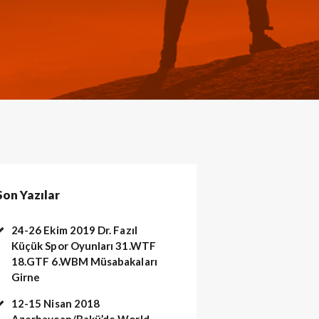
Son Yazılar
24-26 Ekim 2019 Dr. Fazıl
Küçük Spor Oyunları 31.WTF
18.GTF 6.WBM Müsabakaları
Girne
12-15 Nisan 2018
Azerbaycan/Bakü’de World