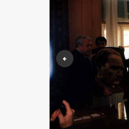
KONYA İnt Judoı Müsabakası (11)