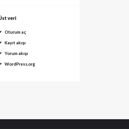
Üst veri
Oturum aç
Kayıt akışı
Yorum akışı
WordPress.org