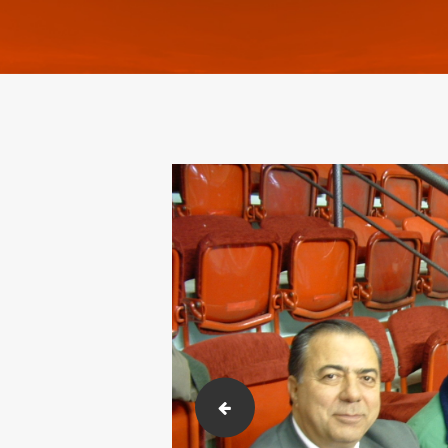
öztek osmana ödül