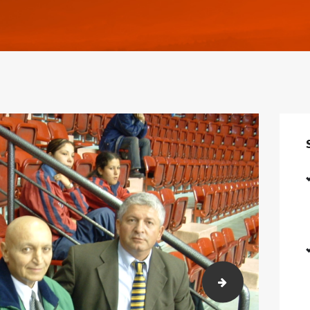
öztek-ezg-hakem