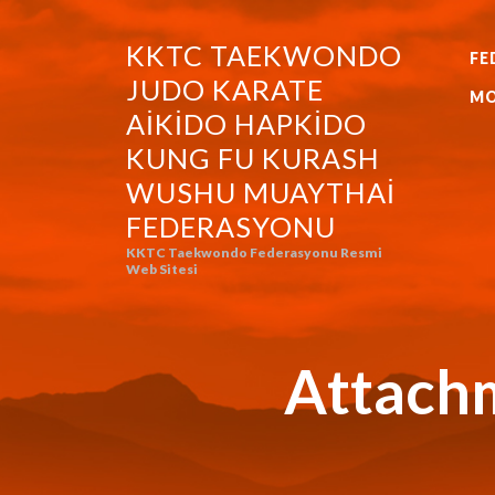
KKTC TAEKWONDO
FE
KKTC TAEKWONDO JUDO KA
JUDO KARATE
MO
AIKIDO HAPKIDO
KUNG FU KURASH
WUSHU MUAYTHAI
FEDERASYONU
KKTC Taekwondo Federasyonu Resmi
Web Sitesi
Attachm