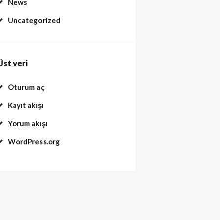
News
Uncategorized
Üst veri
Oturum aç
Kayıt akışı
Yorum akışı
WordPress.org