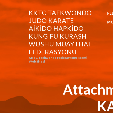
KKTC TAEKWONDO
FE
KKTC TAEKWONDO JUDO KA
JUDO KARATE
MO
AIKIDO HAPKIDO
KUNG FU KURASH
WUSHU MUAYTHAI
FEDERASYONU
KKTC Taekwondo Federasyonu Resmi
Web Sitesi
Attach
KA