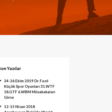
Son Yazılar
24-26 Ekim 2019 Dr. Fazıl
Küçük Spor Oyunları 31.WTF
18.GTF 6.WBM Müsabakaları
Girne
12-15 Nisan 2018
TC KARATE Milli Maçı (13)
Azerbaycan/Bakü’de World