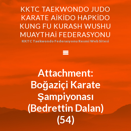
KKTC TAEKWONDO JUDO
KKTC TAEKWONDO JUDO KARATE
KARATE AIKIDO HAPKIDO
AIKIDO HAPKIDO KUNG FU KURASH
KUNG FU KURASH WUSHU
WUSHU MUAYTHAI FEDERASYONU
MUAYTHAI FEDERASYONU
KKTC Taekwondo Federasyonu Resmi Web Sitesi
KKTC Taekwondo Federasyonu Resmi Web Sitesi
FEDERASYONUMUZ
AVRASYA
TAEKWONDO
Attachment:
FEDERASYONU
Boğaziçi Karate
WORLD BUDO
MARTIALARTS
Şampiyonası
MOK-EZG-2000/2013
(Bedrettin Dalan)
PHOTO GALLERY
(54)