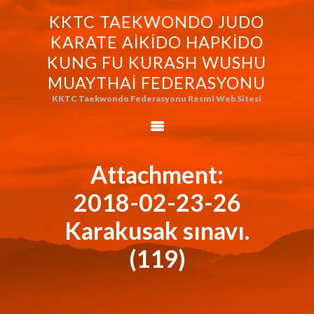
KKTC TAEKWONDO JUDO
KKTC TAEKWONDO JUDO KARATE
KARATE AIKIDO HAPKIDO
AIKIDO HAPKIDO KUNG FU KURASH
KUNG FU KURASH WUSHU
WUSHU MUAYTHAI FEDERASYONU
MUAYTHAI FEDERASYONU
KKTC Taekwondo Federasyonu Resmi Web Sitesi
KKTC Taekwondo Federasyonu Resmi Web Sitesi
FEDERASYONUMUZ
AVRASYA
TAEKWONDO
Attachment:
FEDERASYONU
2018-02-23-26
WORLD BUDO
MARTIALARTS
Karakusak sınavı.
MOK-EZG-2000/2013
(119)
PHOTO GALLERY