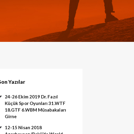
Son Yazılar
24-26 Ekim 2019 Dr. Fazıl
Küçük Spor Oyunları 31.WTF
18.GTF 6.WBM Müsabakaları
Girne
12-15 Nisan 2018
arakusak sınavı. (155)
Azerbaycan/Bakü’de World