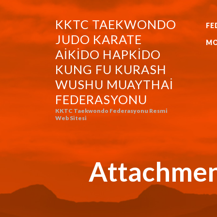
KKTC TAEKWONDO
FE
KKTC TAEKWONDO JUDO KA
JUDO KARATE
MO
AIKIDO HAPKIDO
KUNG FU KURASH
WUSHU MUAYTHAI
FEDERASYONU
KKTC Taekwondo Federasyonu Resmi
Web Sitesi
Attachmen