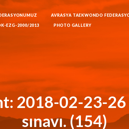
WORLD BUDO MARTIALARTS
MOK-EZG-2000/2013
DERASYONUMUZ
AVRASYA TAEKWONDO FEDERASY
PHOTO GALLERY
RATE AIKIDO HAPKIDO KUNG F
K-EZG-2000/2013
PHOTO GALLERY
FEDERASYONU
KKTC Taekwondo Federasyonu Resmi Web Sitesi
t: 2018-02-23-26
sınavı. (154)