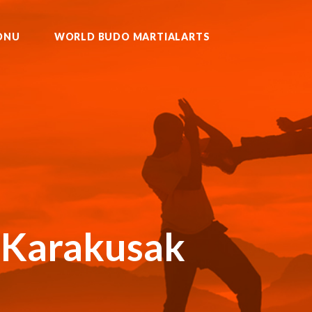
ONU
WORLD BUDO MARTIALARTS
U KURASH WUSHU MUAYTHAI
 Karakusak