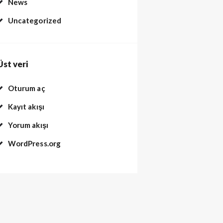
News
Uncategorized
Üst veri
Oturum aç
Kayıt akışı
Yorum akışı
WordPress.org