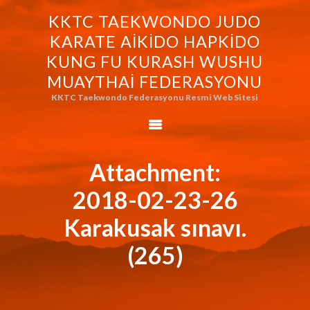
KKTC TAEKWONDO JUDO
KKTC TAEKWONDO JUDO KARATE
KARATE AIKIDO HAPKIDO
AIKIDO HAPKIDO KUNG FU KURASH
KUNG FU KURASH WUSHU
WUSHU MUAYTHAI FEDERASYONU
MUAYTHAI FEDERASYONU
KKTC Taekwondo Federasyonu Resmi Web Sitesi
KKTC Taekwondo Federasyonu Resmi Web Sitesi
FEDERASYONUMUZ
AVRASYA
TAEKWONDO
Attachment:
FEDERASYONU
2018-02-23-26
WORLD BUDO
MARTIALARTS
Karakusak sınavı.
MOK-EZG-2000/2013
(265)
PHOTO GALLERY