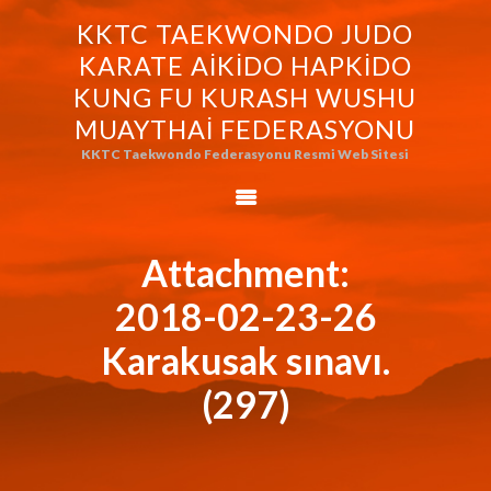
KKTC TAEKWONDO JUDO
KKTC TAEKWONDO JUDO KARATE
KARATE AIKIDO HAPKIDO
AIKIDO HAPKIDO KUNG FU KURASH
KUNG FU KURASH WUSHU
WUSHU MUAYTHAI FEDERASYONU
MUAYTHAI FEDERASYONU
KKTC Taekwondo Federasyonu Resmi Web Sitesi
KKTC Taekwondo Federasyonu Resmi Web Sitesi
FEDERASYONUMUZ
AVRASYA
TAEKWONDO
Attachment:
FEDERASYONU
2018-02-23-26
WORLD BUDO
MARTIALARTS
Karakusak sınavı.
MOK-EZG-2000/2013
(297)
PHOTO GALLERY