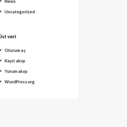
News
Uncategorized
Üst veri
Oturum aç
Kayıt akışı
Yorum akışı
WordPress.org