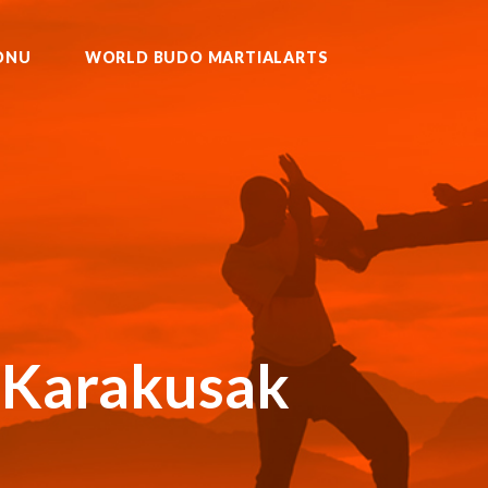
ONU
WORLD BUDO MARTIALARTS
U KURASH WUSHU MUAYTHAI
 Karakusak