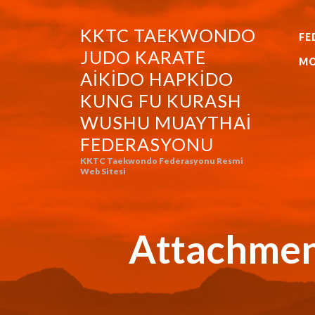
KKTC TAEKWONDO
FE
KKTC TAEKWONDO JUDO KA
JUDO KARATE
MO
AIKIDO HAPKIDO
KUNG FU KURASH
WUSHU MUAYTHAI
FEDERASYONU
KKTC Taekwondo Federasyonu Resmi
Web Sitesi
Attachmen