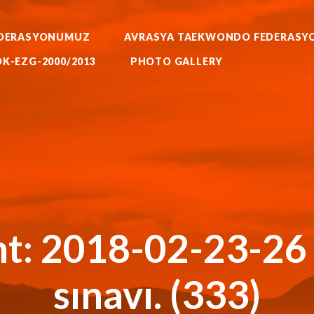
WORLD BUDO MARTIALARTS
MOK-EZG-2000/2013
DERASYONUMUZ
AVRASYA TAEKWONDO FEDERASY
PHOTO GALLERY
RATE AIKIDO HAPKIDO KUNG F
K-EZG-2000/2013
PHOTO GALLERY
FEDERASYONU
KKTC Taekwondo Federasyonu Resmi Web Sitesi
t: 2018-02-23-26
sınavı. (333)