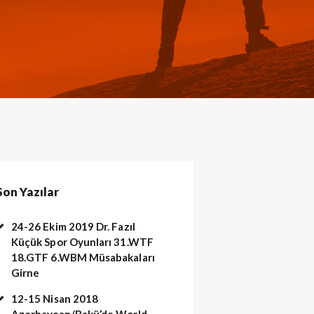
Son Yazılar
24-26 Ekim 2019 Dr. Fazıl
Küçük Spor Oyunları 31.WTF
18.GTF 6.WBM Müsabakaları
Girne
12-15 Nisan 2018
Azerbaycan/Bakü’de World