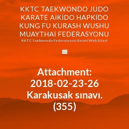
KKTC TAEKWONDO JUDO
KKTC TAEKWONDO JUDO KARATE
KARATE AIKIDO HAPKIDO
AIKIDO HAPKIDO KUNG FU KURASH
KUNG FU KURASH WUSHU
WUSHU MUAYTHAI FEDERASYONU
MUAYTHAI FEDERASYONU
KKTC Taekwondo Federasyonu Resmi Web Sitesi
KKTC Taekwondo Federasyonu Resmi Web Sitesi
FEDERASYONUMUZ
AVRASYA
TAEKWONDO
Attachment:
FEDERASYONU
2018-02-23-26
WORLD BUDO
MARTIALARTS
Karakusak sınavı.
MOK-EZG-2000/2013
(355)
PHOTO GALLERY