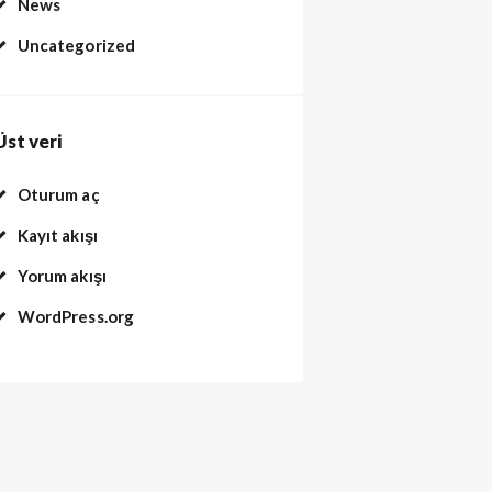
News
Uncategorized
Üst veri
Oturum aç
Kayıt akışı
Yorum akışı
WordPress.org