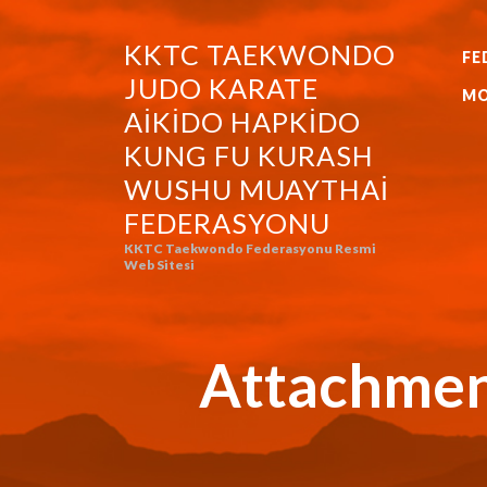
KKTC TAEKWONDO
FE
KKTC TAEKWONDO JUDO KA
JUDO KARATE
MO
AIKIDO HAPKIDO
KUNG FU KURASH
WUSHU MUAYTHAI
FEDERASYONU
KKTC Taekwondo Federasyonu Resmi
Web Sitesi
Attachmen