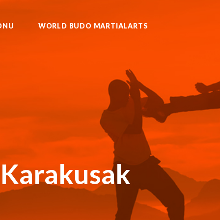
ONU
WORLD BUDO MARTIALARTS
U KURASH WUSHU MUAYTHAI
 Karakusak