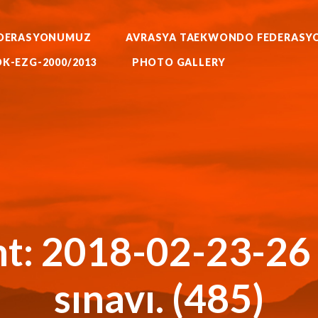
WORLD BUDO MARTIALARTS
MOK-EZG-2000/2013
DERASYONUMUZ
AVRASYA TAEKWONDO FEDERASY
PHOTO GALLERY
RATE AIKIDO HAPKIDO KUNG F
K-EZG-2000/2013
PHOTO GALLERY
FEDERASYONU
KKTC Taekwondo Federasyonu Resmi Web Sitesi
t: 2018-02-23-26
sınavı. (485)