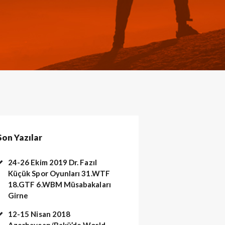
Son Yazılar
24-26 Ekim 2019 Dr. Fazıl
Küçük Spor Oyunları 31.WTF
18.GTF 6.WBM Müsabakaları
Girne
12-15 Nisan 2018
Azerbaycan/Bakü’de World