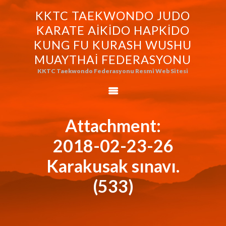
KKTC TAEKWONDO JUDO
KKTC TAEKWONDO JUDO KARATE
KARATE AIKIDO HAPKIDO
AIKIDO HAPKIDO KUNG FU KURASH
KUNG FU KURASH WUSHU
WUSHU MUAYTHAI FEDERASYONU
MUAYTHAI FEDERASYONU
KKTC Taekwondo Federasyonu Resmi Web Sitesi
KKTC Taekwondo Federasyonu Resmi Web Sitesi
FEDERASYONUMUZ
AVRASYA
TAEKWONDO
Attachment:
FEDERASYONU
2018-02-23-26
WORLD BUDO
MARTIALARTS
Karakusak sınavı.
MOK-EZG-2000/2013
(533)
PHOTO GALLERY