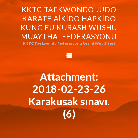
KKTC TAEKWONDO JUDO
KKTC TAEKWONDO JUDO KARATE
KARATE AIKIDO HAPKIDO
AIKIDO HAPKIDO KUNG FU KURASH
KUNG FU KURASH WUSHU
WUSHU MUAYTHAI FEDERASYONU
MUAYTHAI FEDERASYONU
KKTC Taekwondo Federasyonu Resmi Web Sitesi
KKTC Taekwondo Federasyonu Resmi Web Sitesi
FEDERASYONUMUZ
AVRASYA
TAEKWONDO
Attachment:
FEDERASYONU
2018-02-23-26
WORLD BUDO
MARTIALARTS
Karakusak sınavı.
MOK-EZG-2000/2013
(6)
PHOTO GALLERY