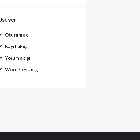
Üst veri
Oturum aç
Kayıt akışı
Yorum akışı
WordPress.org