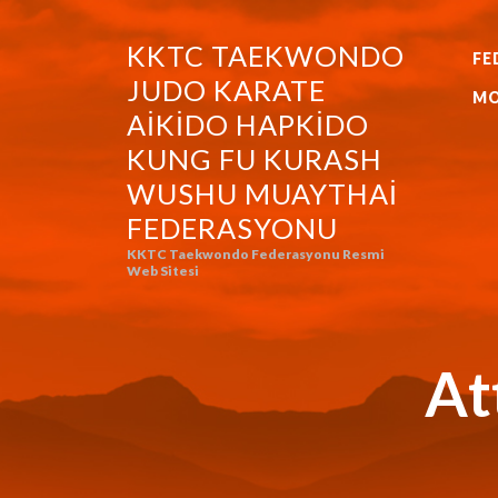
KKTC TAEKWONDO
FE
KKTC TAEKWONDO JUDO KA
JUDO KARATE
MO
AIKIDO HAPKIDO
KUNG FU KURASH
WUSHU MUAYTHAI
FEDERASYONU
KKTC Taekwondo Federasyonu Resmi
Web Sitesi
At