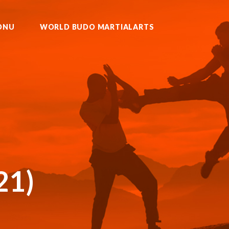
ONU
WORLD BUDO MARTIALARTS
U KURASH WUSHU MUAYTHAI
21)