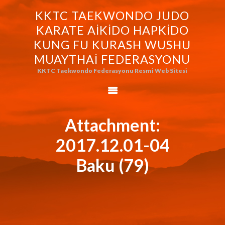
KKTC TAEKWONDO JUDO
KKTC TAEKWONDO JUDO KARATE
KARATE AIKIDO HAPKIDO
AIKIDO HAPKIDO KUNG FU KURASH
KUNG FU KURASH WUSHU
WUSHU MUAYTHAI FEDERASYONU
MUAYTHAI FEDERASYONU
KKTC Taekwondo Federasyonu Resmi Web Sitesi
KKTC Taekwondo Federasyonu Resmi Web Sitesi
FEDERASYONUMUZ
AVRASYA
TAEKWONDO
Attachment:
FEDERASYONU
2017.12.01-04
WORLD BUDO
MARTIALARTS
Baku (79)
MOK-EZG-2000/2013
PHOTO GALLERY