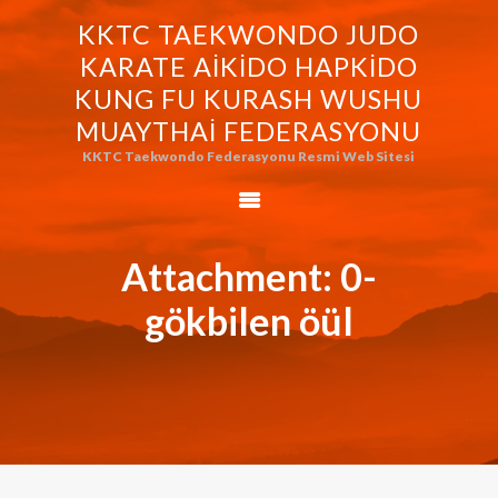
KKTC TAEKWONDO JUDO
KKTC TAEKWONDO JUDO KARATE
KARATE AIKIDO HAPKIDO
AIKIDO HAPKIDO KUNG FU KURASH
KUNG FU KURASH WUSHU
WUSHU MUAYTHAI FEDERASYONU
MUAYTHAI FEDERASYONU
KKTC Taekwondo Federasyonu Resmi Web Sitesi
KKTC Taekwondo Federasyonu Resmi Web Sitesi
FEDERASYONUMUZ
AVRASYA
TAEKWONDO
Attachment: 0-
FEDERASYONU
gökbilen öül
WORLD BUDO
MARTIALARTS
MOK-EZG-2000/2013
PHOTO GALLERY