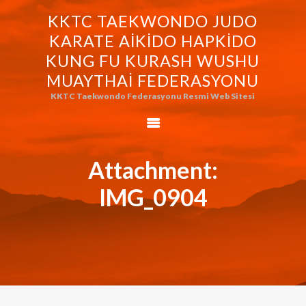
KKTC TAEKWONDO JUDO
KKTC TAEKWONDO JUDO KARATE
KARATE AIKIDO HAPKIDO
AIKIDO HAPKIDO KUNG FU KURASH
KUNG FU KURASH WUSHU
WUSHU MUAYTHAI FEDERASYONU
MUAYTHAI FEDERASYONU
KKTC Taekwondo Federasyonu Resmi Web Sitesi
KKTC Taekwondo Federasyonu Resmi Web Sitesi
FEDERASYONUMUZ
AVRASYA
TAEKWONDO
Attachment:
FEDERASYONU
IMG_0904
WORLD BUDO
MARTIALARTS
MOK-EZG-2000/2013
PHOTO GALLERY