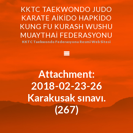
KKTC TAEKWONDO JUDO
KKTC TAEKWONDO JUDO KARATE
KARATE AIKIDO HAPKIDO
AIKIDO HAPKIDO KUNG FU KURASH
KUNG FU KURASH WUSHU
WUSHU MUAYTHAI FEDERASYONU
MUAYTHAI FEDERASYONU
KKTC Taekwondo Federasyonu Resmi Web Sitesi
KKTC Taekwondo Federasyonu Resmi Web Sitesi
FEDERASYONUMUZ
AVRASYA
TAEKWONDO
Attachment:
FEDERASYONU
2018-02-23-26
WORLD BUDO
MARTIALARTS
Karakusak sınavı.
MOK-EZG-2000/2013
(267)
PHOTO GALLERY