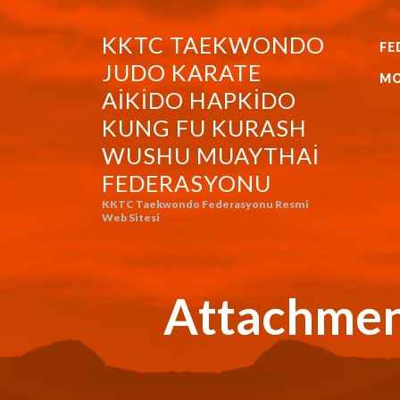
KKTC TAEKWONDO
FE
KKTC TAEKWONDO JUDO KA
JUDO KARATE
MO
AIKIDO HAPKIDO
KUNG FU KURASH
WUSHU MUAYTHAI
FEDERASYONU
KKTC Taekwondo Federasyonu Resmi
Web Sitesi
Attachmen