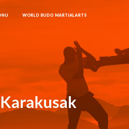
ONU
WORLD BUDO MARTIALARTS
U KURASH WUSHU MUAYTHAI
 Karakusak