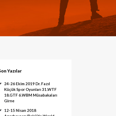
Son Yazılar
24-26 Ekim 2019 Dr. Fazıl
Küçük Spor Oyunları 31.WTF
18.GTF 6.WBM Müsabakaları
Girne
12-15 Nisan 2018
arakusak sınavı. (513)
Azerbaycan/Bakü’de World