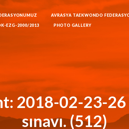
WORLD BUDO MARTIALARTS
MOK-EZG-2000/2013
DERASYONUMUZ
AVRASYA TAEKWONDO FEDERASY
PHOTO GALLERY
RATE AIKIDO HAPKIDO KUNG F
K-EZG-2000/2013
PHOTO GALLERY
FEDERASYONU
KKTC Taekwondo Federasyonu Resmi Web Sitesi
t: 2018-02-23-26
sınavı. (512)