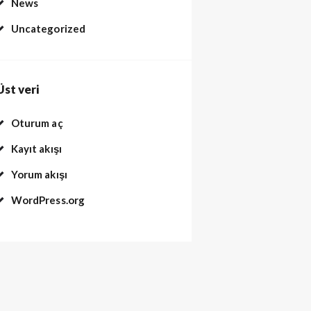
News
Uncategorized
Üst veri
Oturum aç
Kayıt akışı
Yorum akışı
WordPress.org