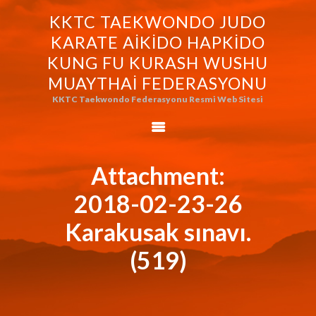
KKTC TAEKWONDO JUDO
KKTC TAEKWONDO JUDO KARATE
KARATE AIKIDO HAPKIDO
AIKIDO HAPKIDO KUNG FU KURASH
KUNG FU KURASH WUSHU
WUSHU MUAYTHAI FEDERASYONU
MUAYTHAI FEDERASYONU
KKTC Taekwondo Federasyonu Resmi Web Sitesi
KKTC Taekwondo Federasyonu Resmi Web Sitesi
FEDERASYONUMUZ
AVRASYA
TAEKWONDO
Attachment:
FEDERASYONU
2018-02-23-26
WORLD BUDO
MARTIALARTS
Karakusak sınavı.
MOK-EZG-2000/2013
(519)
PHOTO GALLERY