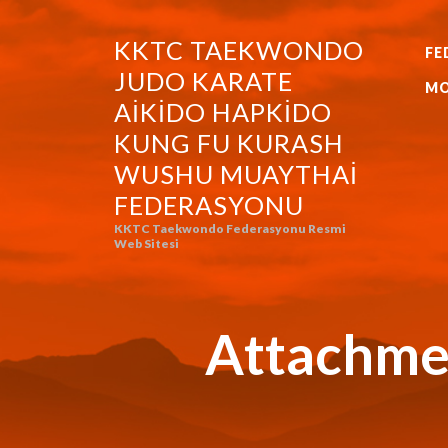
KKTC TAEKWONDO
FE
KKTC TAEKWONDO JUDO KA
JUDO KARATE
MO
AIKIDO HAPKIDO
KUNG FU KURASH
WUSHU MUAYTHAI
FEDERASYONU
KKTC Taekwondo Federasyonu Resmi
Web Sitesi
Attachmen