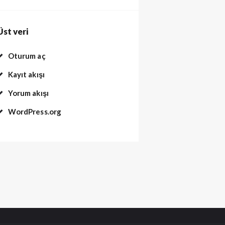
Üst veri
Oturum aç
Kayıt akışı
Yorum akışı
WordPress.org