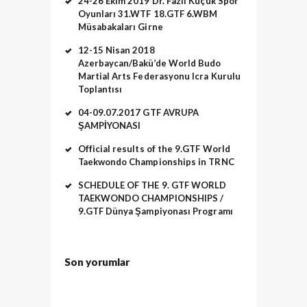
24-26 Ekim 2019 Dr. Fazıl Küçük Spor
Oyunları 31.WTF 18.GTF 6.WBM
Müsabakaları Girne
12-15 Nisan 2018
Azerbaycan/Bakü’de World Budo
Martial Arts Federasyonu Icra Kurulu
Toplantısı
04-09.07.2017 GTF AVRUPA
ŞAMPİYONASI
Official results of the 9.GTF World
Taekwondo Championships in TRNC
SCHEDULE OF THE 9. GTF WORLD
TAEKWONDO CHAMPIONSHIPS /
9.GTF Dünya Şampiyonası Programı
Son yorumlar