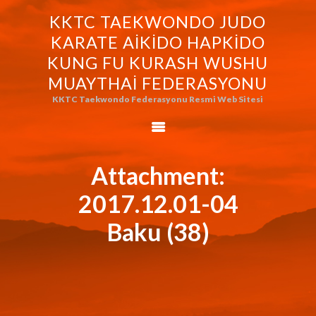
KKTC TAEKWONDO JUDO
KKTC TAEKWONDO JUDO KARATE
KARATE AIKIDO HAPKIDO
AIKIDO HAPKIDO KUNG FU KURASH
KUNG FU KURASH WUSHU
WUSHU MUAYTHAI FEDERASYONU
MUAYTHAI FEDERASYONU
KKTC Taekwondo Federasyonu Resmi Web Sitesi
KKTC Taekwondo Federasyonu Resmi Web Sitesi
FEDERASYONUMUZ
AVRASYA
TAEKWONDO
Attachment:
FEDERASYONU
2017.12.01-04
WORLD BUDO
MARTIALARTS
Baku (38)
MOK-EZG-2000/2013
PHOTO GALLERY